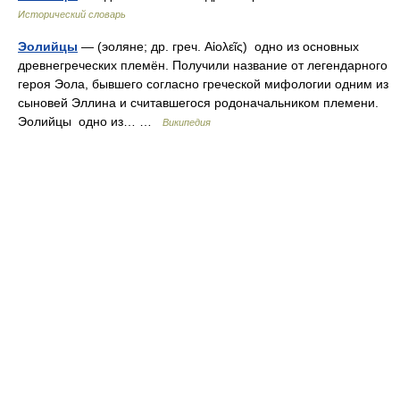
Исторический словарь
Эолийцы
— (эоляне; др. греч. Αἰολεῖς) одно из основных
древнегреческих племён. Получили название от легендарного
героя Эола, бывшего согласно греческой мифологии одним из
сыновей Эллина и считавшегося родоначальником племени.
Эолийцы одно из… …
Википедия