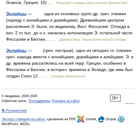
Graecia, Греция, 10) …
Реальный словарь классических древностей
Эолийцы
— одна из основных групп др. греч. племен
(наряду с ионийцами и дорийцами). Древнейшим центром
расселения Э. была, по видимому, Вост. Фессалия. Отсюда в
кон. 2 го тыс. до н.э. началась колонизация Э. остальной части
Фессалии и Беотии,… …
Древний мир. Энциклопедический словарь
Эолийцы
— (греч. пестрые), одно из четырех гл. племен
греч. народа вместе с ионийцами, дорийцами и ахейцами. Э. в
др. времена расселялись на всей терр. Греции, особенно в
Фессалии и Беотии, в историч. времена в Эолиде, где ими был
создан Союз 12… …
Словарь античности
© Академик, 2000-2026
18+
Обратная связь:
Техподдержка
,
Реклама на сайте
👣 Путешествия
Экспорт словарей на сайты
, сделанные на PHP,
Joomla,
Drupal,
WordPress, MODx.