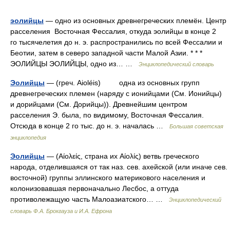
эолийцы
— одно из основных древнегреческих племён. Центр
расселения Восточная Фессалия, откуда эолийцы в конце 2
го тысячелетия до н. э. распространились по всей Фессалии и
Беотии, затем в северо западной части Малой Азии. * * *
ЭОЛИЙЦЫ ЭОЛИЙЦЫ, одно из… …
Энциклопедический словарь
Эолийцы
— (греч. Aioléis) одна из основных групп
древнегреческих племен (наряду с ионийцами (См. Ионийцы)
и дорийцами (См. Дорийцы)). Древнейшим центром
расселения Э. была, по видимому, Восточная Фессалия.
Отсюда в конце 2 го тыс. до н. э. началась …
Большая советская
энциклопедия
Эолийцы
— (Αίολείς, страна их Αίολίς) ветвь греческого
народа, отделившаяся от так наз. сев. ахейской (или иначе сев.
восточной) группы эллинского материкового населения и
колонизовавшая первоначально Лесбос, а оттуда
противолежащую часть Малоазиатского… …
Энциклопедический
словарь Ф.А. Брокгауза и И.А. Ефрона