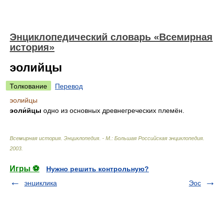
Энциклопедический словарь «Всемирная
история»
эолийцы
Толкование
Перевод
эолийцы
эоли́йцы
одно из основных древнегреческих племён.
Всемирная история. Энциклопедия. - М.: Большая Российская энциклопедия
.
2003
.
Игры ⚽
Нужно решить контрольную?
энциклика
Эос