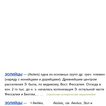
ЭОЛИЙЦЫ
— (Aioleis) одна из основных групп др. греч. племен
(наряду с ионийцами и дорийцами). Древнейшим центром
расселения Э. была, по видимому, Вост. Фессалия. Отсюда в
кон. 2 го тыс. до н. э. началась колонизация Э. остальной части
Фессалии и Беотии,… …
Советская историческая энциклопедия
ЭОЛИЙЦЫ
— • Aeōles, Αίολείς, см. Aeolus, Эол и